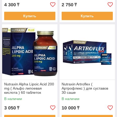
4 300
2 750
₸
₸
Купить
Купить
Nutraxin Alpha Lipoic Acid 200
Nutraxin Artroflex (
mg ( Альфо липоевая
Артрофлекс ) для суставов
кислота ) 60 таблеток
30 саше
В наличии
В наличии
3 050
10 000
₸
₸