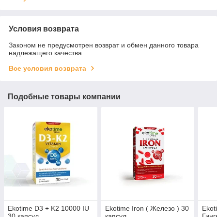
Условия возврата
Законом не предусмотрен возврат и обмен данного товара
надлежащего качества
Все условия возврата
Подобные товары компании
Ekotime D3 + K2 10000 IU
Ekotime Iron ( Железо ) 30
Ekot
30 капсул
капсул
Гинг