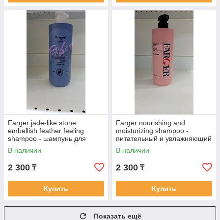
Farger jade-like stone
Farger nourishing and
embellish feather feeling
moisturizing shampoo -
shampoo - шампунь для
питательный и увлажняющий
пышных волос 750 мг
шампунь 750 мг
В наличии
В наличии
2 300
2 300
₸
₸
Купить
Купить
Показать ещё