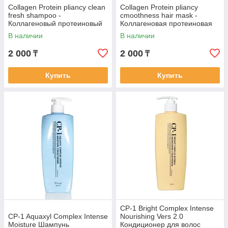
Collagen Protein pliancy clean
Collagen Protein pliancy
fresh shampoo -
cmoothness hair mask -
Коллагеновый протеиновый
Коллагеновая протеиновая
шампунь 800 гр
маска для волос 800 гр
В наличии
В наличии
2 000
2 000
₸
₸
Купить
Купить
CP-1 Bright Complex Intense
CP-1 Aquaxyl Complex Intense
Nourishing Vers 2.0
Moisture Шампунь
Кондиционер для волос