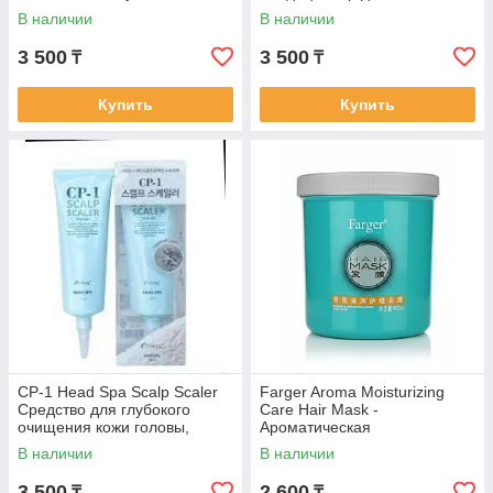
В наличии
В наличии
3 500
3 500
₸
₸
Купить
Купить
CP-1 Head Spa Scalp Scaler
Farger Aroma Moisturizing
Средство для глубокого
Care Hair Mask -
очищения кожи головы,
Ароматическая
250мл
увлажняющая маска для
В наличии
В наличии
ухода за волосами 900 мг
3 500
2 600
₸
₸