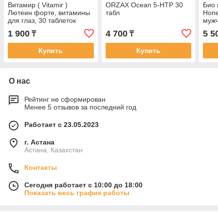
Витамир ( Vitamir )
ORZAX Ocean 5-HTP 30
Био 
Лютеин форте, витамины
табл
Hone
для глаз, 30 таблеток
мужч
1 900
4 700
5 5
₸
₸
Купить
Купить
О нас
Рейтинг не сформирован
Менее 5 отзывов за последний год
Работает с 23.05.2023
г. Астана
Астана, Казахстан
Контакты
Сегодня работает с 10:00 до 18:00
Показать весь график работы