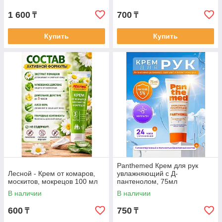
1 600
700
₸
₸
Купить
Купить
Panthemed Крем для рук
Лесной - Крем от комаров,
увлажняющий с Д-
москитов, мокрецов 100 мл
пантенолом, 75мл
В наличии
В наличии
600
750
₸
₸