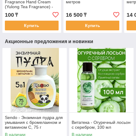
Fragrance Hand Cream
метров
мет
(Yulong Tea Fragrance) -
Крем для рук с ароматом
100
16 500
14 
₸
₸
чая Юйлун (Yulong Tea
Fragrance) 30 мл
Купить
Купить
Акционные предложения и новинки
Sendo - Энзимная пудра для
умывания с бромелаином и
Витатека - Огуречный лосьон
витамином С, 75 г
с серебром, 100 мл
В наличии
В наличии