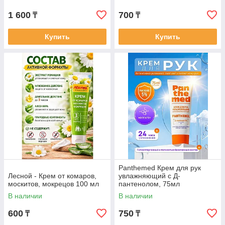
1 600
700
₸
₸
Купить
Купить
Panthemed Крем для рук
Лесной - Крем от комаров,
увлажняющий с Д-
москитов, мокрецов 100 мл
пантенолом, 75мл
В наличии
В наличии
600
750
₸
₸