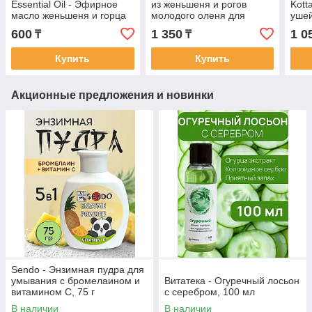
Essential Oil - Эфирное
из женьшеня и рогов
Kott
масло женьшеня и горца
молодого оленя для
ушей
многоцветкового
укрепления почек,
600
1 350
1 0
₸
₸
питающие волосы 60 мл
мужской возбудитель 10
капсул
Купить
Купить
Акционные предложения и новинки
Sendo - Энзимная пудра для
умывания с бромелаином и
Витатека - Огуречный лосьон
витамином С, 75 г
с серебром, 100 мл
В наличии
В наличии