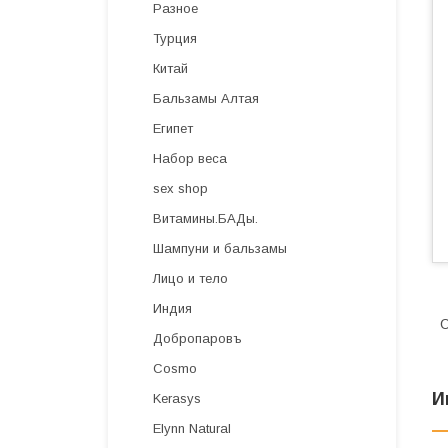
Разное
Турция
Китай
Бальзамы Алтая
Египет
Набор веса
sex shop
Витамины.БАДы.
Шампуни и бальзамы
Лицо и тело
Индия
О
Добропаровъ
Cosmo
И
Kerasys
Elynn Natural