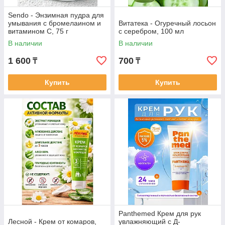
Sendo - Энзимная пудра для
умывания с бромелаином и
Витатека - Огуречный лосьон
витамином С, 75 г
с серебром, 100 мл
В наличии
В наличии
1 600
700
₸
₸
Купить
Купить
Panthemed Крем для рук
Лесной - Крем от комаров,
увлажняющий с Д-