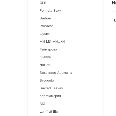
И
GLS
Formula Sexy
Sadoer
Prosalon
Oyster
МИ-МИ-МИШКИ
Теймурова
Qianye
Natural
Богатство Аромата
Svoboda
Sacred Leaves
парфюмерия
BIG
Щи Фей Ши