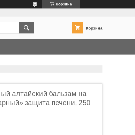
Корзина
Корзина
ный алтайский бальзам на
арный» защита печени, 250