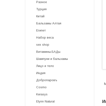
Разное
Турция
Китай
Бальзамы Алтая
Египет
Набор веса
sex shop
Витамины.БАДы.
Шампуни и бальзамы
Лицо и тело
Индия
Добропаровъ
М
Cosmo
Kerasys
И
Elynn Natural