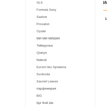
И
GLS
Formula Sexy
Sadoer
Prosalon
Oyster
МИ-МИ-МИШКИ
Теймурова
Qianye
Natural
Богатство Аромата
Svoboda
Sacred Leaves
парфюмерия
BIG
Щи Фей Ши