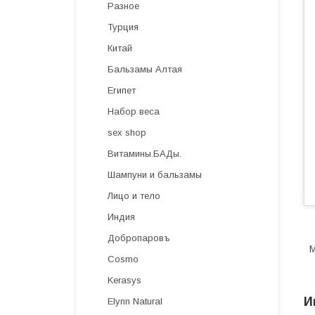
Разное
Турция
Китай
Бальзамы Алтая
Египет
Набор веса
sex shop
Витамины.БАДы.
Шампуни и бальзамы
Лицо и тело
Индия
Добропаровъ
М
Cosmo
Kerasys
И
Elynn Natural