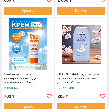
600
1 000
₸
₸
Купить
Купить
Panthemed Крем
НЕПОСЕДА Средство для
универсальный с Д-
купания с головы до пят
пантенолом, 75мл
детское 200мл
В наличии
В наличии
700
800
₸
₸
Купить
Купить