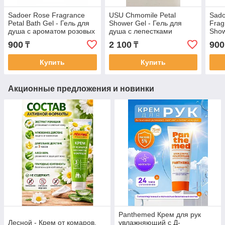
Sadoer Rose Fragrance
USU Chmomile Petal
Sado
Petal Bath Gel - Гель для
Shower Gel - Гель для
Frag
душа с ароматом розовых
душа с лепестками
Show
лепестков ( туман с розой)
ромашки 600 мг
гель
900
2 100
900
₸
₸
300 мл
цвет
ниа
Купить
Купить
Акционные предложения и новинки
Panthemed Крем для рук
Лесной - Крем от комаров,
увлажняющий с Д-