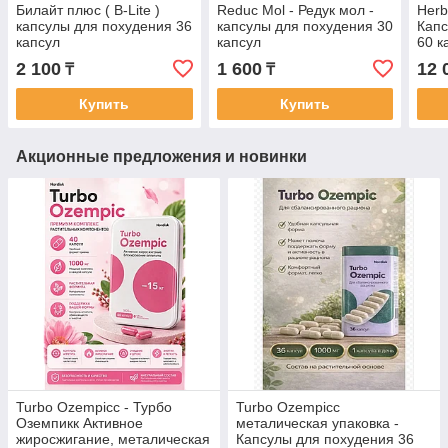
Билайт плюс ( B-Lite )
Reduc Mol - Редук мол -
Herb
капсулы для похудения 36
капсулы для похудения 30
Капс
капсул
капсул
60 к
2 100
1 600
12 
₸
₸
Купить
Купить
Акционные предложения и новинки
Turbo Ozempicc - Турбо
Turbo Ozempicc
Оземпикк Активное
металическая упаковка -
жиросжигание, металическая
Капсулы для похудения 36