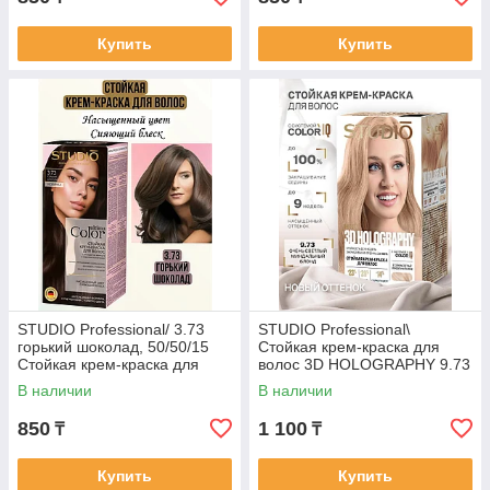
Купить
Купить
STUDIO Professional/ 3.73
STUDIO Professional\
горький шоколад, 50/50/15
Стойкая крем-краска для
Стойкая крем-краска для
волос 3D HOLOGRAPHY 9.73
волос
Очень светлый миндальный
В наличии
В наличии
блонд 50/50/25/15 мл
850
1 100
₸
₸
Купить
Купить