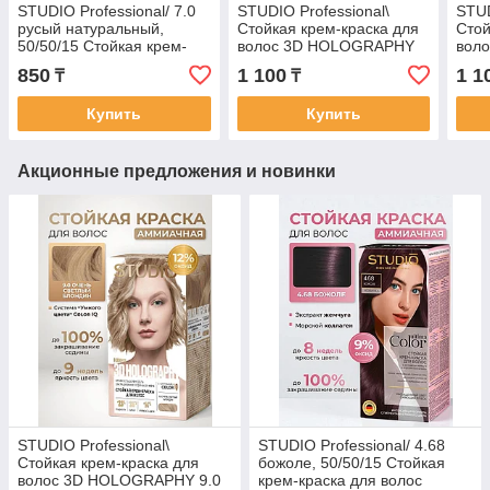
STUDIO Professional/ 7.0
STUDIO Professional\
STUD
русый натуральный,
Стойкая крем-краска для
Стой
50/50/15 Стойкая крем-
волос 3D HOLOGRAPHY
вол
краска для волос
6.1 Пепельно-русый
7.07
850
1 100
1 1
₸
₸
50/50/25/15 мл
русы
Купить
Купить
Акционные предложения и новинки
STUDIO Professional\
STUDIO Professional/ 4.68
Стойкая крем-краска для
божоле, 50/50/15 Стойкая
волос 3D HOLOGRAPHY 9.0
крем-краска для волос