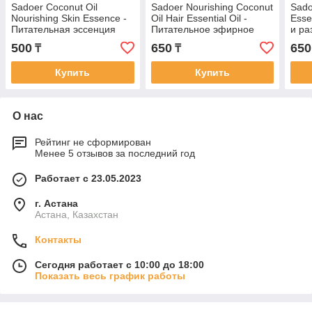
Sadoer Coconut Oil
Sadoer Nourishing Coconut
Sado
Nourishing Skin Essence -
Oil Hair Essential Oil -
Esse
Питательная эссенция
Питательное эфирное
и р
для кожи с кокосовым
масло для ухода за
эфи
500
650
650
₸
₸
маслом 40мл
волосами с кокосовым
розм
маслом 60 м
мл
Купить
Купить
О нас
Рейтинг не сформирован
Менее 5 отзывов за последний год
Работает с 23.05.2023
г. Астана
Астана, Казахстан
Контакты
Сегодня работает с 10:00 до 18:00
Показать весь график работы