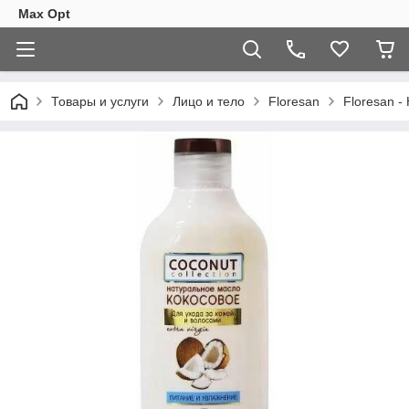
Max Opt
Товары и услуги
Лицо и тело
Floresan
Floresan -