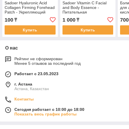
Sadoer Hyaluronic Acid
Sadoer Vitamin C Facial
Бэли
Collagen Firming Forehead
and Body Essence -
для 
Patch - Укрепляющий
Питательная
кисл
коллагеновый патч для
отбеливающая эссенция
100
1 000
700
₸
₸
лба с гиалуроновой
для лица и тела с
кислотой 10 гр
витамином С 500 мл
Купить
Купить
О нас
Рейтинг не сформирован
Менее 5 отзывов за последний год
Работает с 23.05.2023
г. Астана
Астана, Казахстан
Контакты
Сегодня работает с 10:00 до 18:00
Показать весь график работы