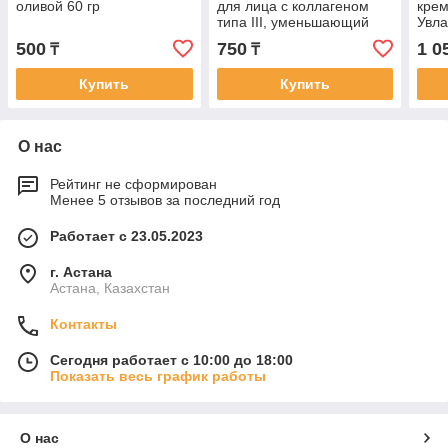
оливой 60 гр
для лица с коллагеном
крем
типа III, уменьшающий
Увла
морщины и укрепляющий
всег
500
750
1 0
₸
₸
кожу 60 гр
мл
Купить
Купить
О нас
Рейтинг не сформирован
Менее 5 отзывов за последний год
Работает с 23.05.2023
г. Астана
Астана, Казахстан
Контакты
Сегодня работает с 10:00 до 18:00
Показать весь график работы
О нас