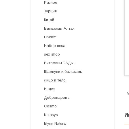
Разное
Турция
Китай
Бальзамы Алтая
Египет
Набор веса
sex shop
Витамины.БАДы.
Шампуни и бальзамы
Лицо и тело
Индия
М
Добропаровъ
Cosmo
И
Kerasys
Elynn Natural