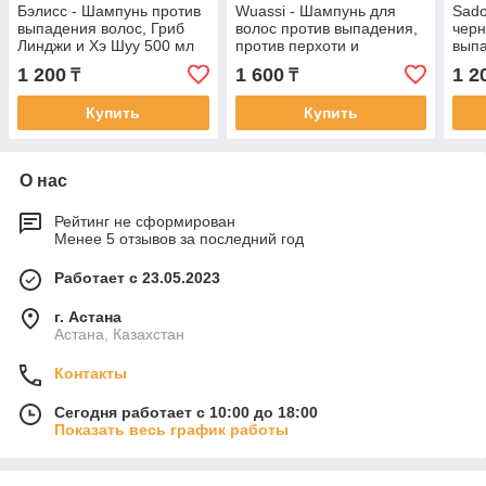
Бэлисс - Шампунь против
Wuassi - Шампунь для
Sado
выпадения волос, Гриб
волос против выпадения,
черн
Линджи и Хэ Шуу 500 мл
против перхоти и
выпа
контроля жирности 510 мг
устр
1 200
1 600
1 2
₸
₸
восс
500
Купить
Купить
О нас
Рейтинг не сформирован
Менее 5 отзывов за последний год
Работает с 23.05.2023
г. Астана
Астана, Казахстан
Контакты
Сегодня работает с 10:00 до 18:00
Показать весь график работы