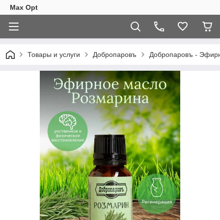
Max Opt
Товары и услуги
Добропаровъ
Добропаровъ - Эфирн