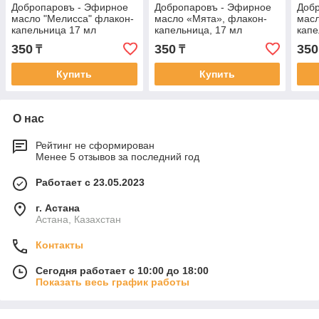
Добропаровъ - Эфирное
Добропаровъ - Эфирное
Доб
масло "Мелисса" флакон-
масло «Мята», флакон-
масл
капельница 17 мл
капельница, 17 мл
капе
350
350
350
₸
₸
Купить
Купить
О нас
Рейтинг не сформирован
Менее 5 отзывов за последний год
Работает с 23.05.2023
г. Астана
Астана, Казахстан
Контакты
Сегодня работает с 10:00 до 18:00
Показать весь график работы