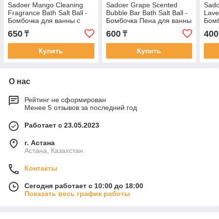
Sadoer Mango Cleaning
Sadoer Grape Scented
Sado
Fragrance Bath Salt Ball -
Bubble Bar Bath Salt Ball -
Lave
Бомбочка для ванны с
Бомбочка Пена для ванны
Бомб
солью для умывания и
с ароматом винограда, 82
аром
650
600
400
₸
₸
ароматом манго 150 гр
г
Купить
Купить
О нас
Рейтинг не сформирован
Менее 5 отзывов за последний год
Работает с 23.05.2023
г. Астана
Астана, Казахстан
Контакты
Сегодня работает с 10:00 до 18:00
Показать весь график работы