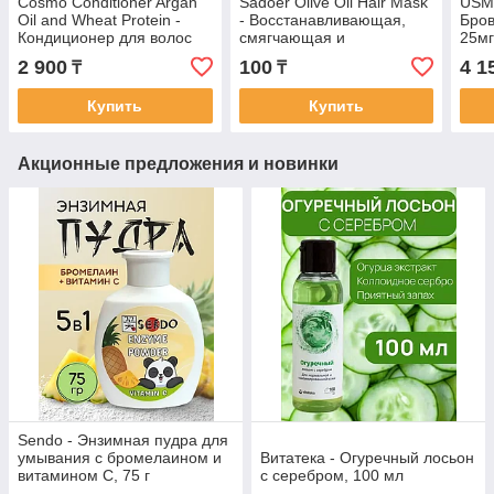
Cosmo Conditioner Argan
Sadoer Olive Oil Hair Mask
USM
Oil and Wheat Protein -
- Восстанавливающая,
Бров
Кондиционер для волос
смягчающая и
25м
Аргановое масло и
питательная маска для
2 900
100
4 1
₸
₸
пшеничный протеин 1000
волос с оливковым
мг
маслом 8 гр
Купить
Купить
Акционные предложения и новинки
Sendo - Энзимная пудра для
умывания с бромелаином и
Витатека - Огуречный лосьон
витамином С, 75 г
с серебром, 100 мл