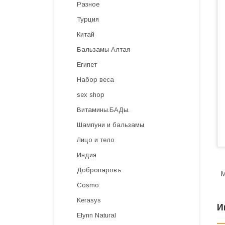
Разное
Турция
Китай
Бальзамы Алтая
Египет
Набор веса
sex shop
Витамины.БАДы.
Шампуни и бальзамы
Лицо и тело
Индия
Добропаровъ
М
Cosmo
Kerasys
И
Elynn Natural