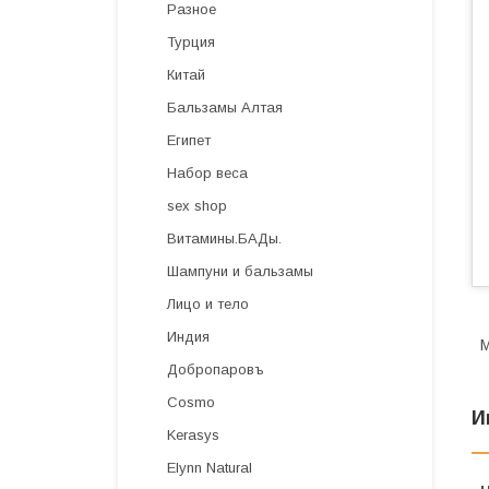
Разное
Турция
Китай
Бальзамы Алтая
Египет
Набор веса
sex shop
Витамины.БАДы.
Шампуни и бальзамы
Лицо и тело
Индия
М
Добропаровъ
Cosmo
И
Kerasys
Elynn Natural