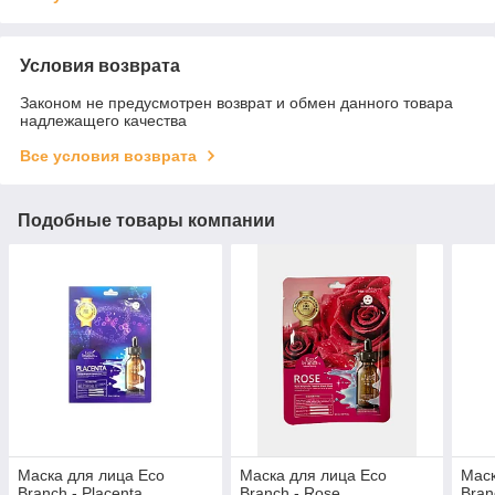
Условия возврата
Законом не предусмотрен возврат и обмен данного товара
надлежащего качества
Все условия возврата
Подобные товары компании
Маска для лица Eco
Маска для лица Eco
Маск
Branch - Placenta
Branch - Rose
Bran