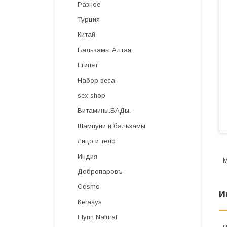
Разное
Турция
Китай
Бальзамы Алтая
Египет
Набор веса
sex shop
Витамины.БАДы.
Шампуни и бальзамы
Лицо и тело
Индия
М
Добропаровъ
Cosmo
И
Kerasys
Elynn Natural