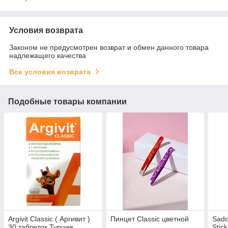
Условия возврата
Законом не предусмотрен возврат и обмен данного товара
надлежащего качества
Все условия возврата
Подобные товары компании
Argivit Classic ( Аргивит )
Пинцет Classic цветной
Sado
30 таблеток Турция
Stic