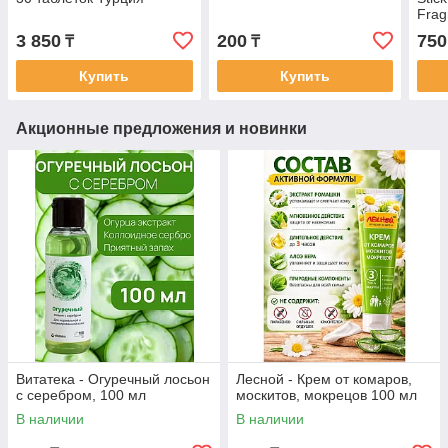
Frag
дезо
3 850
200
750
₸
₸
(кла
одек
Купить
Купить
Акционные предложения и новинки
Витатека - Огуречный лосьон
Лесной - Крем от комаров,
с серебром, 100 мл
москитов, мокрецов 100 мл
В наличии
В наличии