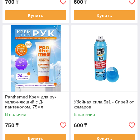
700
600
₸
₸
Купить
Купить
Panthemed Крем для рук
увлажняющий с Д-
Убойная сила 5в1 - Спрей от
пантенолом, 75мл
комаров
В наличии
В наличии
750
600
₸
₸
Купить
Купить