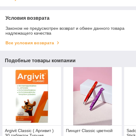
Условия возврата
Законом не предусмотрен возврат и обмен данного товара
надлежащего качества
Все условия возврата
Подобные товары компании
Argivit Classic ( Аргивит )
Пинцет Classic цветной
Sado
30 таблеток Турция
Stic