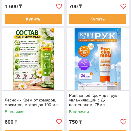
1 600
700
₸
₸
Купить
Купить
Panthemed Крем для рук
Лесной - Крем от комаров,
увлажняющий с Д-
москитов, мокрецов 100 мл
пантенолом, 75мл
В наличии
В наличии
600
750
₸
₸