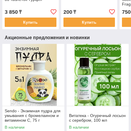
Frag
дезо
3 850
200
750
₸
₸
(кла
одек
Купить
Купить
Акционные предложения и новинки
Sendo - Энзимная пудра для
умывания с бромелаином и
Витатека - Огуречный лосьон
витамином С, 75 г
с серебром, 100 мл
В наличии
В наличии