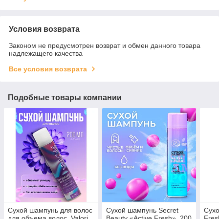
Условия возврата
Законом не предусмотрен возврат и обмен данного товара
надлежащего качества
Все условия возврата
Подобные товары компании
Сухой шампунь для волос
Сухой шампунь Secret
Сухо
для объема волос, Valori
Beauty «Active Fresh», 200
Fres