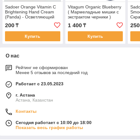
Sadoer Orange Vitamin C
Vitagum Organic Blueberry
Sado
Brightening Hand Cream
( Мармеладные мишки с
Smoo
(Panda) - Осветляющий
экстрактом черники )
Скра
крем для рук с
калий, кальций, магний,
экст
200
1 400
250
₸
₸
апельсином и витамином
фосфор, натрий 40
фрук
С ( Панда ) 60 г
100 
Купить
Купить
О нас
Рейтинг не сформирован
Менее 5 отзывов за последний год
Работает с 23.05.2023
г. Астана
Астана, Казахстан
Контакты
Сегодня работает с 10:00 до 18:00
Показать весь график работы