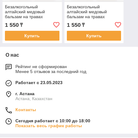
Безалкогольный
Безалкогольный
алтайский медовый
алтайский медовый
бальзам на травах
бальзам на травах
«Сердечно-сосудистый»,
«Мужской», 250 мл
1 550
1 550
₸
₸
250 мл
Купить
Купить
О нас
Рейтинг не сформирован
Менее 5 отзывов за последний год
Работает с 23.05.2023
г. Астана
Астана, Казахстан
Контакты
Сегодня работает с 10:00 до 18:00
Показать весь график работы