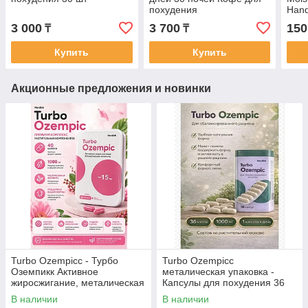
похудения
Hand
Увл
3 000
3 700
150
₸
₸
смяг
«Коф
Купить
Купить
Акционные предложения и новинки
Turbo Ozempicc - Турбо
Turbo Ozempicc
Оземпикк Активное
металическая упаковка -
жиросжигание, металическая
Капсулы для похудения 36
коробка, капсулы для
капсул
В наличии
В наличии
похудения 40 капсул