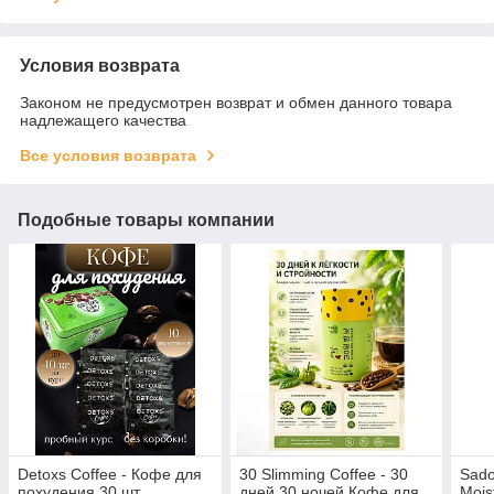
Условия возврата
Законом не предусмотрен возврат и обмен данного товара
надлежащего качества
Все условия возврата
Подобные товары компании
Detoxs Coffee - Кофе для
30 Slimming Coffee - 30
Sado
похудения 30 шт
дней 30 ночей Кофе для
Mois