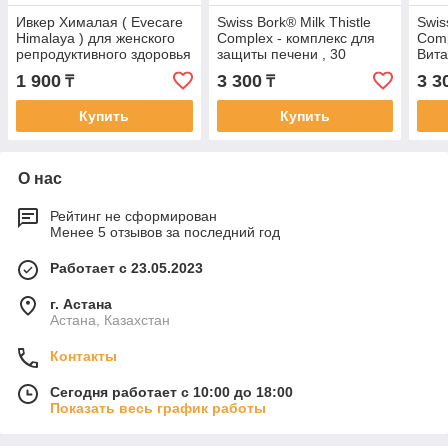
Ивкер Хималая ( Evecare
Swiss Bork® Milk Thistle
Swis
Himalaya ) для женского
Complex - комплекс для
Comp
репродуктивного здоровья
защиты печени , 30
Вита
30 капсул
веганских капсул
и но
1 900
3 300
3 3
₸
₸
капс
Купить
Купить
О нас
Рейтинг не сформирован
Менее 5 отзывов за последний год
Работает с 23.05.2023
г. Астана
Астана, Казахстан
Контакты
Сегодня работает с 10:00 до 18:00
Показать весь график работы