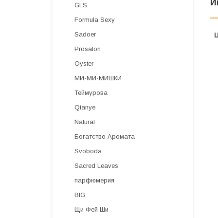
И
GLS
Formula Sexy
Sadoer
Prosalon
Oyster
МИ-МИ-МИШКИ
Теймурова
Qianye
Natural
Богатство Аромата
Svoboda
Sacred Leaves
парфюмерия
BIG
Щи Фей Ши