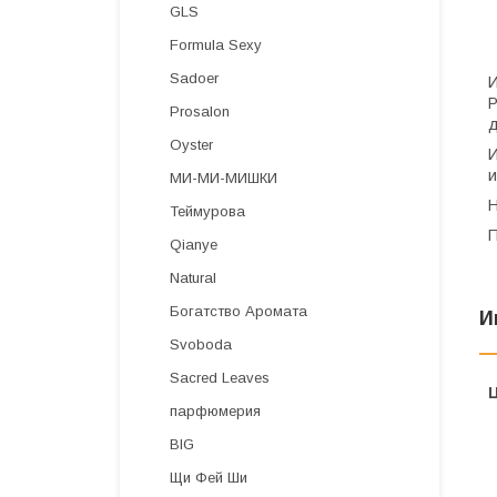
GLS
Formula Sexy
Sadoer
И
Р
Prosalon
д
Oyster
И
и
МИ-МИ-МИШКИ
Н
Теймурова
П
Qianye
Natural
Богатство Аромата
И
Svoboda
Sacred Leaves
парфюмерия
BIG
Щи Фей Ши