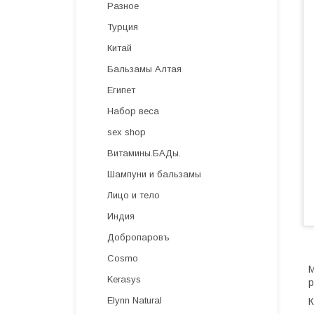
Разное
Турция
Китай
Бальзамы Алтая
Египет
Набор веса
sex shop
Витамины.БАДы.
Шампуни и бальзамы
Лицо и тело
Индия
Добропаровъ
Cosmo
М
Kerasys
р
Elynn Natural
К