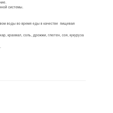
ние.
нной системы.
твом воды во время еды в качестве пищевая
р, крахмал, соль, дрожжи, глютен, соя, кукуруза
.