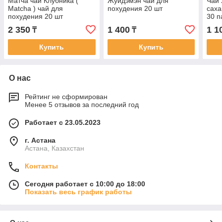
Матча чай Клубника (
Жуйдэмэн чай для
Чай 
Matcha ) чай для
похудения 20 шт
саха
похудения 20 шт
30 п
2 350
1 400
1 1
₸
₸
Купить
Купить
О нас
Рейтинг не сформирован
Менее 5 отзывов за последний год
Работает с 23.05.2023
г. Астана
Астана, Казахстан
Контакты
Сегодня работает с 10:00 до 18:00
Показать весь график работы