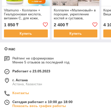
Vitamuno - Коллаген +
Коллаген «Малиновый» в
Коре
Гиалуроновая кислота,
порошке, укрепление
Вишн
витамин С, для кожи,
костей и суставов,
волос и ногтей 100
здоровая кожа и волосы,
1 850
2 400
4 1
₸
₸
таблеток по 500 мг
180 г
Купить
Купить
О нас
Рейтинг не сформирован
Менее 5 отзывов за последний год
Работает с 23.05.2023
г. Астана
Астана, Казахстан
Контакты
Сегодня работает с 10:00 до 18:00
Показать весь график работы