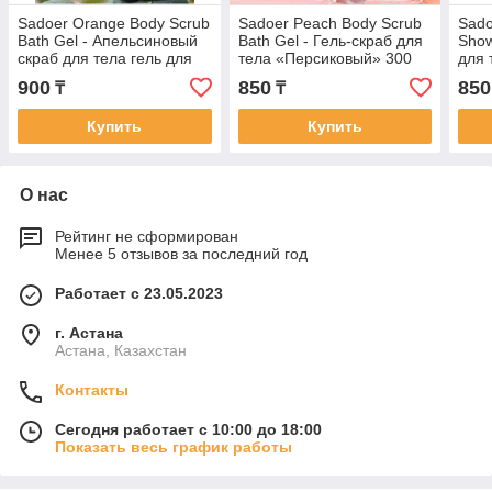
Sadoer Orange Body Scrub
Sadoer Peach Body Scrub
Sado
Bath Gel - Апельсиновый
Bath Gel - Гель-скраб для
Show
скраб для тела гель для
тела «Персиковый» 300
для 
ванны 300мл
мл
900
850
850
₸
₸
Купить
Купить
О нас
Рейтинг не сформирован
Менее 5 отзывов за последний год
Работает с 23.05.2023
г. Астана
Астана, Казахстан
Контакты
Сегодня работает с 10:00 до 18:00
Показать весь график работы