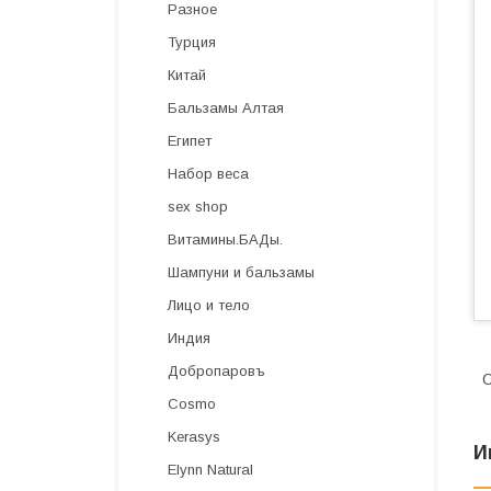
Разное
Турция
Китай
Бальзамы Алтая
Египет
Набор веса
sex shop
Витамины.БАДы.
Шампуни и бальзамы
Лицо и тело
Индия
Добропаровъ
О
Cosmo
Kerasys
И
Elynn Natural