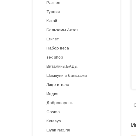
Разное
Турция
Китай
Бальзамы Алтая
Египет
Набор веса
sex shop
Витамины.БАДы.
Шампуни и бальзамы
Лицо и тело
Индия
Добропаровъ
О
Cosmo
Kerasys
И
Elynn Natural