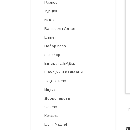
Разное
Турция
Китай
Бальзамы Алтая
Египет
Набор веса
sex shop
Витамины.БАДы.
Шампуни и бальзамы
Лицо и тело
Индия
Добропаровъ
Cosmo
Р
Kerasys
Elynn Natural
И