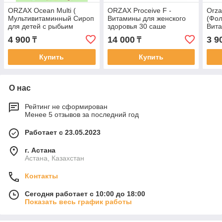
ORZAX Ocean Multi (
ORZAX Proceive F -
Orza
Мультивитаминный Сироп
Витамины для женского
(Фол
для детей с рыбьим
здоровья 30 саше
Вита
жиром со вкусом
для
4 900
14 000
3 9
₸
₸
апельсина ) 150 мг
табл
Купить
Купить
О нас
Рейтинг не сформирован
Менее 5 отзывов за последний год
Работает с 23.05.2023
г. Астана
Астана, Казахстан
Контакты
Сегодня работает с 10:00 до 18:00
Показать весь график работы