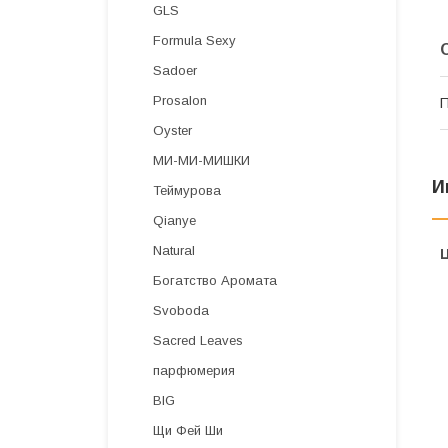
GLS
Formula Sexy
Sadoer
Prosalon
П
Oyster
МИ-МИ-МИШКИ
И
Теймурова
Qianye
Natural
Богатство Аромата
Svoboda
Sacred Leaves
парфюмерия
BIG
Щи Фей Ши