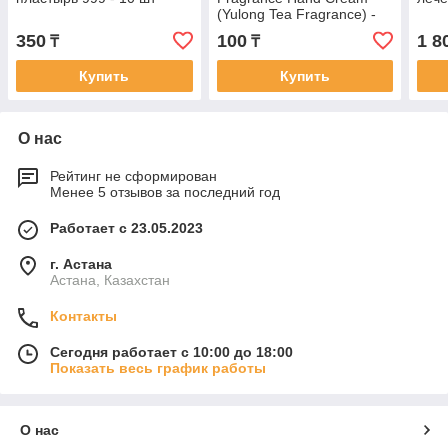
(Yulong Tea Fragrance) -
Крем для рук с ароматом
350
100
1 8
₸
₸
чая Юйлун (Yulong Tea
Fragrance) 30 мл
Купить
Купить
О нас
Рейтинг не сформирован
Менее 5 отзывов за последний год
Работает с 23.05.2023
г. Астана
Астана, Казахстан
Контакты
Сегодня работает с 10:00 до 18:00
Показать весь график работы
О нас