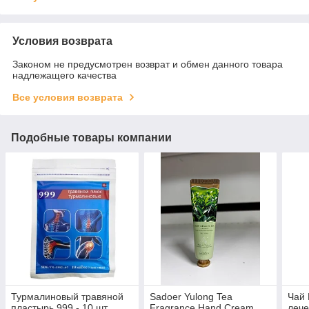
Условия возврата
Законом не предусмотрен возврат и обмен данного товара
надлежащего качества
Все условия возврата
Подобные товары компании
Турмалиновый травяной
Sadoer Yulong Tea
Чай 
пластырь 999 - 10 шт
Fragrance Hand Cream
лече