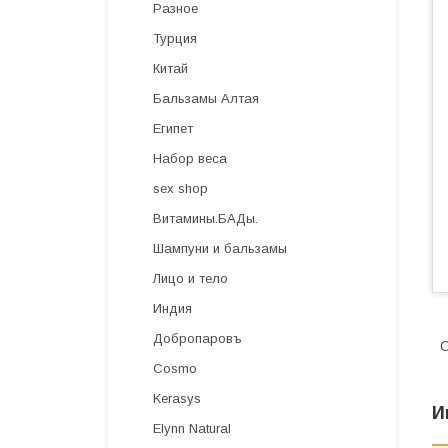
Разное
Турция
Китай
Бальзамы Алтая
Египет
Набор веса
sex shop
Витамины.БАДы.
Шампуни и бальзамы
Лицо и тело
Индия
Добропаровъ
О
Cosmo
Kerasys
И
Elynn Natural