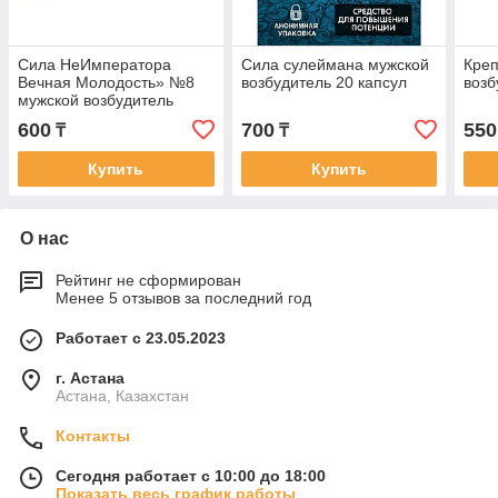
Сила НеИмператора
Сила сулеймана мужской
Креп
Вечная Молодость» №8
возбудитель 20 капсул
возб
мужской возбудитель
600
700
550
₸
₸
Купить
Купить
О нас
Рейтинг не сформирован
Менее 5 отзывов за последний год
Работает с 23.05.2023
г. Астана
Астана, Казахстан
Контакты
Сегодня работает с 10:00 до 18:00
Показать весь график работы