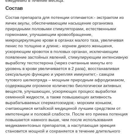
ежедневно в течение месяца.
Состав
Состав препарата для потенции отличается:- экстрактом из
яичек акулы, обеспечивающим насыщение организма
природными половыми стимуляторами, естественными
гормонами, улучшающим кровообращение,
микроциркуляцию крови в органах малого таза, увеличивая
пенис по толщине и длине;- корнем дикого женьшеня,
ускоряющим кровоток в половых органах, исключающим
появление застойных явлений, стимулирующим интенсивную
выработку тестостерона (через считанные минуты его
уровень в крови увеличивается в 2 раза), восстанавливая
сексуальную функцию и укрепляя иммунитет;- самцом
тутового шелкопряда – мощным природным афродизиаком,
содержащим огромное количество биологически активных
веществ, улучшающих, ускоряющих процесс выработки
семенной жидкости, а также повышающих активность
вырабатываемых сперматозоидов;- морским коньком,
считающимся китайской медициной лучшим средством от
импотенции и половой слабости. После его приема потенция
повышается намного выше, чем после использования
медикаментозных препаратов, а наступающая эрекция
становится мощной и сохраняется в течение длительного